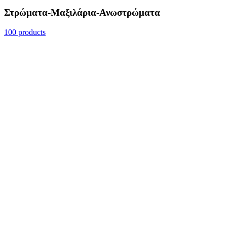
Στρώματα-Μαξιλάρια-Ανωστρώματα
100 products
Funky Pro
Γραφεία: Θειρσίου 16 Αθήνα
Τηλεφωνικό Κέντρο: 210 5244 046
Company Email:
info@openpharma.gr
Site Email:
info@funkypro.gr
Αρ. ΓΕΜΗ 188994801000
Αρ. Α.Φ.Μ. 803083496
Όροι παροχής υπηρεσιών
Ακύρωση παραγγελίας
Συχνές ερωτήσεις (FAQs)
Πολιτική επιστροφών