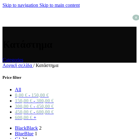
Skip to navigation
Skip to main content
0
item
Κατάστημα
Categories
Αρχική σελίδα
/
Κατάστημα
Price filter
All
0,00
€
-
150,00
€
150,00
€
-
300,00
€
300,00
€
-
450,00
€
450,00
€
-
600,00
€
600,00
€
+
Black
Black
2
Blue
Blue
1