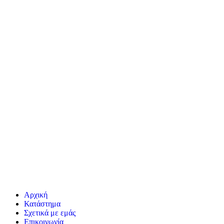
της Ελληνικής Επικράτειας και υπόκειται στα δικαστήρια της
Αθήνας. Πριν την χρήση της ιστοσελίδας παρακαλούμε να
διαβάσατε τους όρους χρήσης της
εδώ
.
Τηλεφωνικες Πληροφοριες στο:
210 5244046
Δευτέρα – Παρασκευή 9:00 π.μ — 5:00 μ.μ
6977 223 771
Καθημερινά 9:00 π.μ — 21:00 μ.μ
Χονδρική Πώληση
Επικοινωνήστε μαζί μας στα
παραπάνω τηλέφωνα
ή στο
Email
:
info@openpharma.gr
Αρχική
Κατάστημα
Σχετικά με εμάς
Επικοινωνία